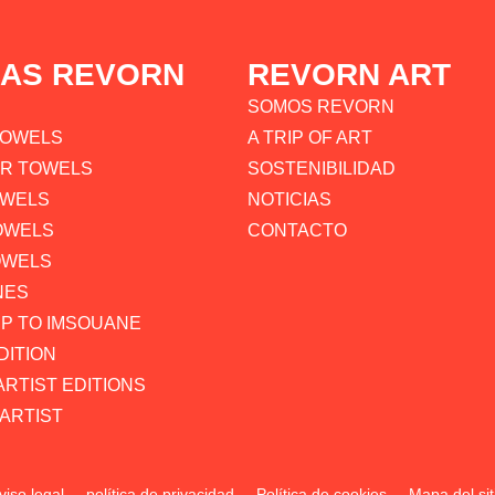
LAS REVORN
REVORN ART
SOMOS REVORN
TOWELS
A TRIP OF ART
AR TOWELS
SOSTENIBILIDAD
OWELS
NOTICIAS
OWELS
CONTACTO
OWELS
NES
P TO IMSOUANE
DITION
ARTIST EDITIONS
ARTIST
viso legal
política de privacidad
Política de cookies
Mapa del sit