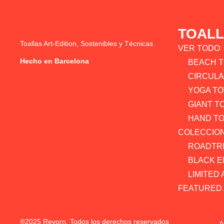
TOAL
Toallas Art-Edition, Sostenibles y Técnicas
VER TODO
Hecho en Barcelona
BEACH 
CIRCUL
YOGA T
GIANT T
HAND T
COLECCIO
ROADTRI
BLACK E
LIMITED 
FEATURED 
®2025 Revorn, Todos los derechos reservados
A