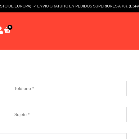
TO DE EUROPA)
✓ ENVÍO GRATUITO EN PEDIDOS SUPERIORES A 70€ (ESPAÑA
0