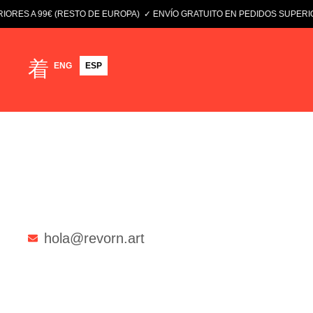
RES A 99€ (RESTO DE EUROPA)
✓ ENVÍO GRATUITO EN PEDIDOS SUPERIORES
ENG
ESP
hola@revorn.art