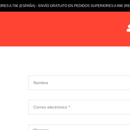
 A 70€ (ESPAÑA) - ENVÍO GRATUITO EN PEDIDOS SUPERIORES A 99€ (RES