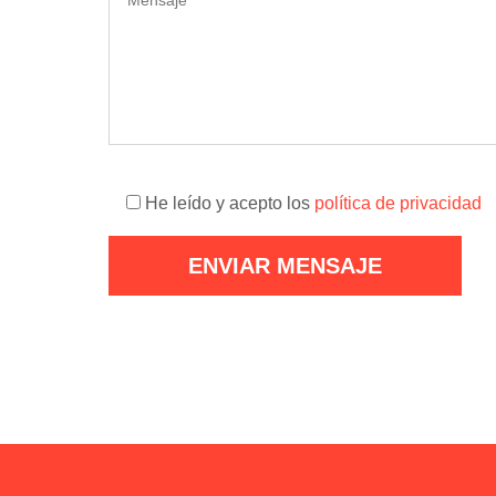
He leído y acepto los
política de privacidad
Por
favor,
deja
este
campo
vacío.