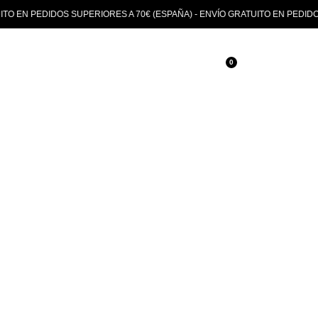
EDIDOS SUPERIORES A 70€ (ESPAÑA) - ENVÍO GRATUITO EN PEDIDOS SUPER
0